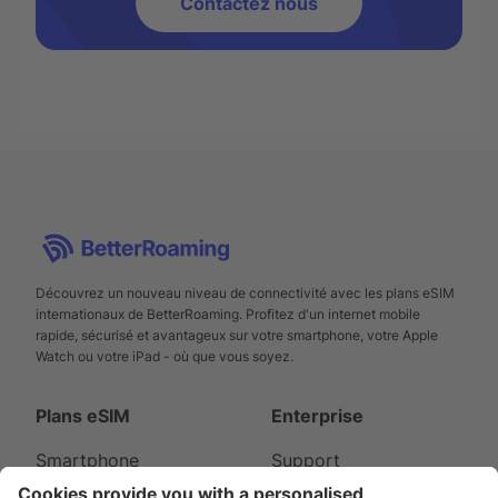
Contactez nous
Découvrez un nouveau niveau de connectivité avec les plans eSIM
internationaux de BetterRoaming. Profitez d'un internet mobile
rapide, sécurisé et avantageux sur votre smartphone, votre Apple
Watch ou votre iPad - où que vous soyez.
Plans eSIM
Enterprise
Smartphone
Support
Apple Watch
À propos de nous