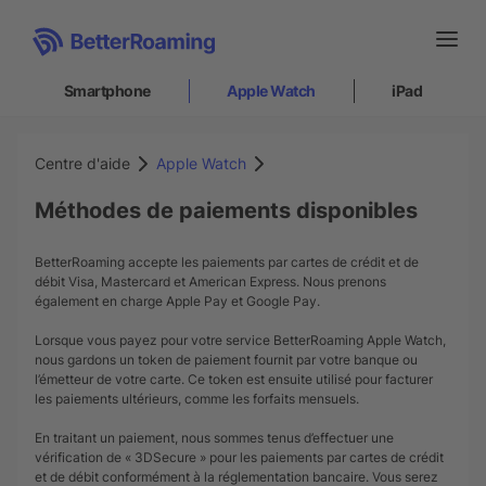
Smartphone
Apple Watch
iPad
Smartphone
Centre d'aide
Apple Watch
Méthodes de paiements disponibles
Apple Watch
BetterRoaming accepte les paiements par cartes de crédit et de
Comment ça fonctionne
débit Visa, Mastercard et American Express. Nous prenons
Comment installer
également en charge Apple Pay et Google Pay.
Support
Lorsque vous payez pour votre service BetterRoaming Apple Watch,
nous gardons un token de paiement fournit par votre banque ou
l’émetteur de votre carte. Ce token est ensuite utilisé pour facturer
iPad
les paiements ultérieurs, comme les forfaits mensuels.
En traitant un paiement, nous sommes tenus d’effectuer une
vérification de « 3DSecure » pour les paiements par cartes de crédit
Login
|
S'inscrire
FR
et de débit conformément à la réglementation bancaire. Vous serez