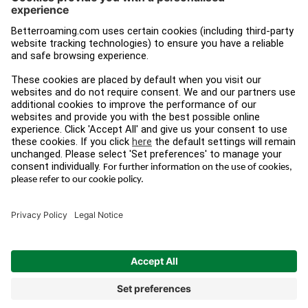
iPad
Presse
Tampnet
Blog
Informations légales
Suivez-nous
Termes et conditions
Instagram
Protection des
Facebook
données
LinkedIn
Impressum
© 2026 BETTERROAMING.COM