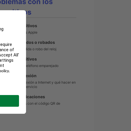
oblemas con los
spositivos
te de dispositivos
n de dispositivos Apple
ositivos perdidos o robados
en caso de pérdida o robo del reloj
io de dispositivos
r de reloj o de teléfono emparejado
lemas de conexión
efrescar la conexión a Internet y qué hacer en
e error No hay servicio
e datos y aplicaciones
ón de problemas con el código QR de
rRoaming