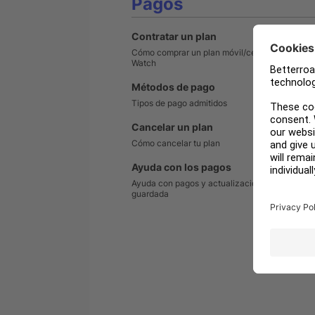
Pagos
Contratar un plan
Cómo comprar un plan móvil/celular para un A
Watch
Métodos de pago
Tipos de pago admitidos
Cancelar un plan
Cómo cancelar tu plan
Ayuda con los pagos
Ayuda con pagos y actualización de una tarjet
guardada