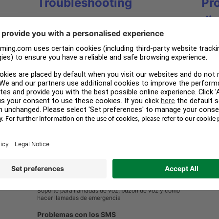
Troubleshooting
Pr
di
Problemas de configuración
pple
Resolución de problemas que pueden ocurrir durante
Sopor
la configuración
Gestió
Solución de problemas
Disp
General issues that may occur while using our Apple
Watch service
Ayuda 
Portal en línea
Camb
Problemas con el portal en línea
Cambia
Cambiar de país o de plan
Prob
a
Uso del Apple Watch en otros países
Cómo r
caso d
Límites de uso
Uso d
Los límites de tu plan Apple Watch
Soluci
Soporte de llamadas y buzón de voz
Bette
Soporte para llamadas de voz, buzón de voz y cómo
hacer llamadas de emergencia
Problemas con los SMS