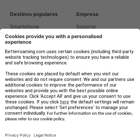
Destinos populares
Empresa
Smartphone
Soporte
Apple Watch
Acerca de nosotros
iPad
Prensa
Tampnet
Blog
Legal
Síguenos
Términos y
Instagram
condiciones
Facebook
Protección de datos
LinkedIn
Pie de imprenta