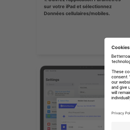
sur votre iPad et sélectionnez
Données cellulaires/mobiles.