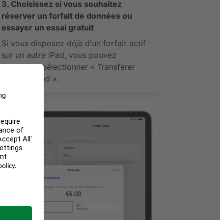
3. Choisissez si vous souhaitez
réserver un forfait de données ou
essayer un essai gratuit
Si vous disposez déjà d'un forfait actif
sur un autre iPad, vous pouvez
également sélectionner « Transférer
vers cet iPad ».