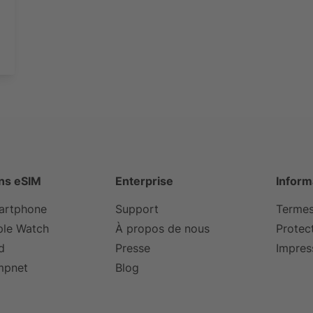
ns eSIM
Enterprise
Inform
artphone
Support
Termes
ple Watch
À propos de nous
Protec
d
Presse
Impre
mpnet
Blog