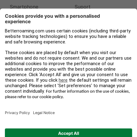
Smartphone
Suport
Apple Watch
Despre noi
iPad
Presă
Tampnet
Blog
Legal
Urmați-ne
Termeni și condiții
Instagram
Confidențialitatea
Facebook
datelor
LinkedIn
Imprint
© 2026 BETTERROAMING.COM