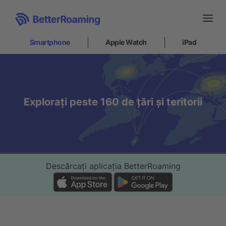
Smartphone
Apple Watch
iPad
Smartphone
Parteneriate
Explorați peste 160 de țări și teritorii
Ce este un eSIM?
Cum să instalez
Suport
Internet at sea
Descărcați aplicația BetterRoaming
Apple Watch
iPad