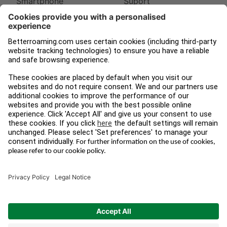
Smartphone
Suport
Apple Watch
Despre noi
iPad
Presă
Tampnet
Blog
Legal
Urmați-ne
Termeni și condiții
Instagram
Confidențialitatea
Facebook
datelor
LinkedIn
Imprint
© 2026 BETTERROAMING.COM