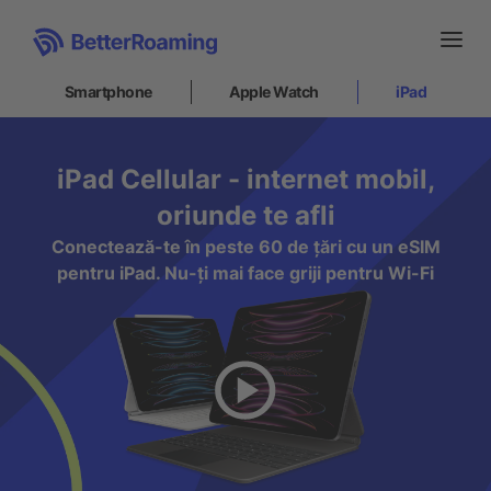
Smartphone
Apple Watch
iPad
Smartphone
iPad Cellular - internet mobil,
oriunde te afli
Apple Watch
Conectează-te în peste 60 de țări cu un eSIM
pentru iPad. Nu-ți mai face griji pentru Wi-Fi
iPad
Cum să instalez
Suport
RO