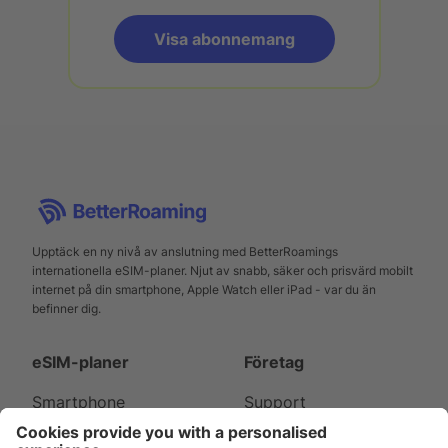
Visa abonnemang
Upptäck en ny nivå av anslutning med BetterRoamings
internationella eSIM-planer. Njut av snabb, säker och prisvärd mobilt
internet på din smartphone, Apple Watch eller iPad - var du än
befinner dig.
eSIM-planer
Företag
Smartphone
Support
Apple Watch
Om oss