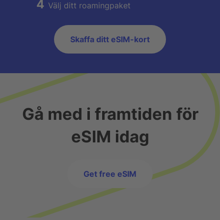
4
Välj ditt roamingpaket
Skaffa ditt eSIM-kort
Gå med i framtiden för
eSIM idag
Get free eSIM