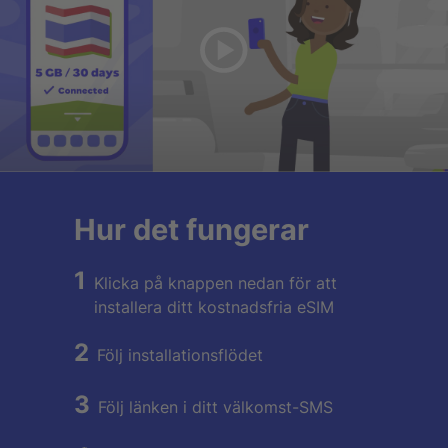
Hur det fungerar
1
Klicka på knappen nedan för att
installera ditt kostnadsfria eSIM
2
Följ installationsflödet
3
Följ länken i ditt välkomst-SMS