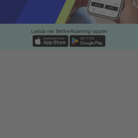
SV
-
SEK
SKR
Ladda ner BetterRoaming-appen
Skaffa en eSIM