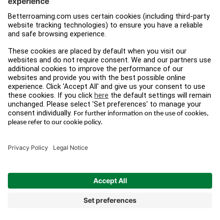
iPad
Press
Tampnet
Blogg
Juridisk
Följ oss
Villkor &
Instagram
bestämmelser
Facebook
Datasekretess
LinkedIn
Impressum
© 2026 BETTERROAMING.COM