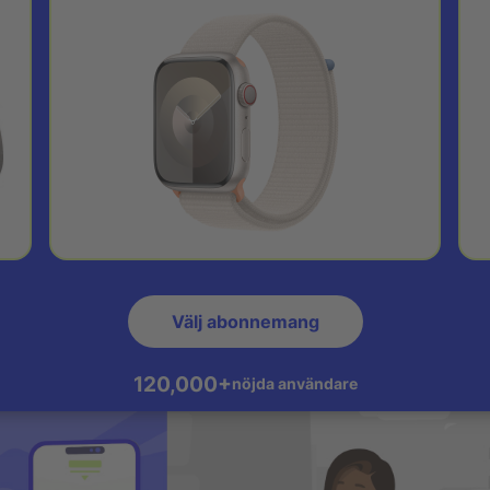
Välj abonnemang
120,000+
nöjda användare