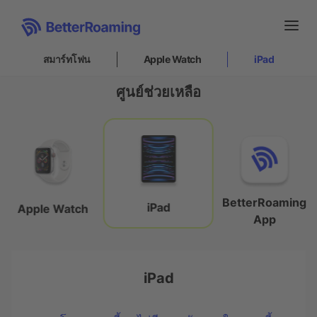
สมาร์ทโฟน
Apple Watch
iPad
ศูนย์ช่วยเหลือ
สมาร์ทโฟน
Apple Watch
iPad
BetterRoaming
iPad
Apple Watch
วิธีการติดตั้ง
App
สนับสนุน
iPad
TH