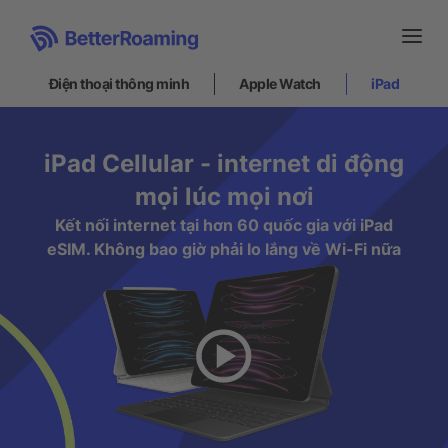
Điện thoại thông minh
Apple Watch
iPad
Điện thoại thông minh
iPad Cellular - internet di động
mọi lúc mọi nơi
Apple Watch
Kết nối internet tại hơn 60 quốc gia với iPad
eSIM. Không bao giờ phải lo lắng về Wi-Fi nữa
iPad
Cài đặt
Hỗ trợ
VI