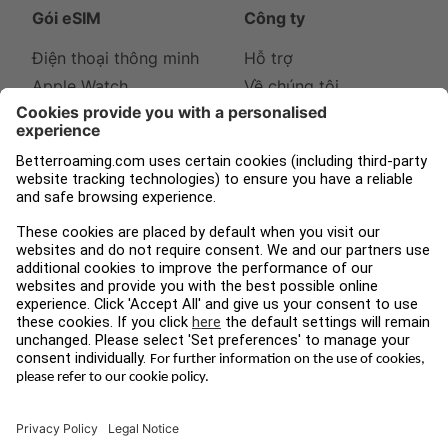
Gói eSIM
Công ty
Điện thoại thông minh
Hỗ trợ
Apple Watch
Về chúng tôi
iPad
Báo chí
Tampnet
Blog
Legal
Theo dõi chúng tôi
Điều Khoản và Điều
Instagram
Kiện
Facebook
Quyền Riêng Tư Dữ
LinkedIn
Liệu
Imprint