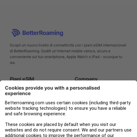
Scopri un nuovo livello di connettività con i piani eSIM internazionali
di BetterRoaming. Goditi un'Internet mobile veloce, sicuro e
conveniente sul tuo smartphone, Apple Watch o iPad - ovunque tu
sia.
Piani eSIM
Company
Smartphone
Supporto
Apple Watch
Chi Siamo
iPad
Stampa
Tampnet
Blog