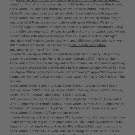
plans/
for the full terms and conditions of BetterRoamingᵀᴹ Apple Watch plans.
Apple Watch For Your Kids (formerly known as Apple Watch Family Setup)
allows iPhone users to set up multiple cellular Apple Watches with separate
Apple Watch plans and monitor each watch via the iPhone. BetterRoamingᵀᴹ
wearable eSIM Plans are only compatible with Apple Watches. We do not
currently support smartwatch eSIM plans for any other manufacturers. Setup
of the eSIM also requires an iPhone. BetterRoamingᵀᴹ smartwatch plans will not
be compatible with Android or Google devices. However, BetterRoamingᵀᴹ
smartphone eSIM plans can be used with any eSIM-compatible phone, in over
160 countries worldwide. Please see this
guide to eSIM-compatible
smartphones
for more information.
In order to use Apple Watch For Your Kids/Apple Watch Family Setup mode,
customers will require an iPhone 6s or later, operating iOS 14 or later. Each
Apple Watch must also be running WatchOS 7 or later. We recommend updating
to the latest available iOS and WatchOS before setting up Apple Watch For Your
Kids/Apple Watch Family Setup mode. BetterRoamingᵀᴹ Apple Watch plans are
compatible with any cellular model of Apple Watch with WatchOS 7 or later. This
includes:
Apple Watch Series 4 GPS + Cellular, Series 5 GPS + Cellular, Series 6 GPS +
Cellular, Series 7 GPS + Cellular, Series 8 GPS + Cellular, Series 9 GPS + Cellular,
Series 10 GPS + Cellular, and Series 11 GPS + Cellular,
all Apple Watch Hermès, Apple Watch Ultra, Apple Watch Ultra 2, Apple Watch
Ultra 3, Apple Watch Hermès Ultra 2, Apple Watch Hermès Ultra 3, Apple Watch
st
nd
SE Cellular (1
Generation), Apple Watch SE Cellular (2
Generation), and
rd
Apple Watch SE Cellular (3
Generation) models.
In order to set up cellular on an Apple Watch, users must first ensure they have
enabled Family Sharing on their Apple Account. The Family Organiser must be
logged in to their Apple Account on the iPhone that will be used to set up the
Apple Watch. Additionally, anyone who will be using the Apple Watch(es) will