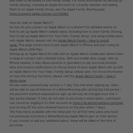
also need to be added to the Family Group. For more information on setting up
Family Sharing, creating an Apple Account for a Family member and adding
them to an Apple Family Group, see the Apple Family Sharing page
https://support.apple.com/en-us/108380.
How do I pair an Apple Watch?
So how do you connect an Apple Watch to a phone? For detailed advice on
how to set up Apple Watch cellular plans, including how to start Family Sharing,
how to set up Apple Watch For Your Kids / Family Setup, and using mobile plans
with Apple Watch, please visit the
Apple Watch Family – How to Install
page.
This page covers how to pair Apple Watch to iPhone and start using an
Apple Watch eSIM Plan.
Setting up an Apple Watch for kids with an Apple Watch mobile plan allows them
to keep in contact with unlimited Voice, SMS and mobile data usage, with no
iPhone needed. It also allows parents or guardians to use accurate location
data and receive notifications on the locations of each Apple Watch set up with
an Apple Watch For Your Kids / Family Setup cellular plan. For more information
on how this service functions, please visit the
Apple Watch Family – How it
Works page
.
All new users automatically receive a 7-day free trial when signing up. Users
will be able to use all features of a BetterRoaming plan during this trial period –
the payment method requested on sign-up will only be charged once this 7-
day period elapses. If they do not wish to purchase a subscription, customers
can cancel by logging in to their account at
https://go.betterroaming.com/login
and turning off the auto-renewal feature on the plan within 7 days.
The free trial is available with the initial plan for all first-time users who have
not previously activated a BetterRoaming Apple Watch plan on their device.
If you choose to add any additional plans, these will be billed at the time of
purchase.