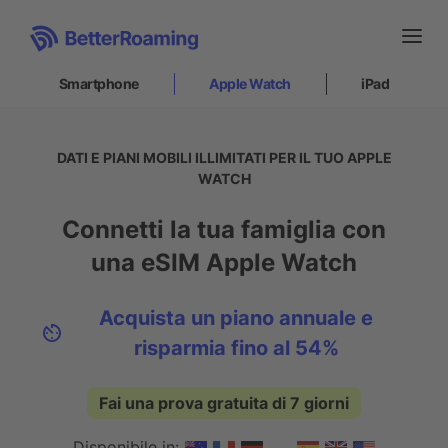
Smartphone
Apple Watch
iPad
Smartphone
DATI E PIANI MOBILI ILLIMITATI PER IL TUO APPLE
WATCH
Apple Watch
Connetti la tua famiglia con
Come funziona
una eSIM Apple Watch
Come installare
Supporto
Acquista un piano annuale e
risparmia fino al 54%
iPad
Fai una prova gratuita di 7 giorni
Accesso
|
Iscrizione
IT
Disponibile in: