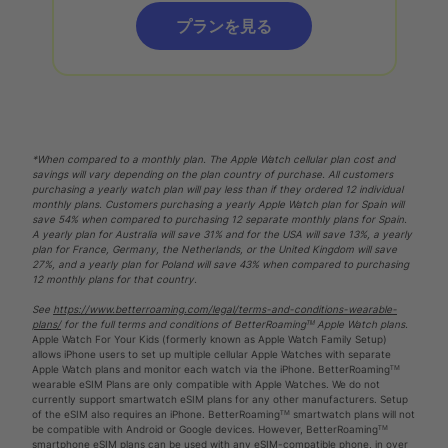
プランを見る
*When compared to a monthly plan. The Apple Watch cellular plan cost and
savings will vary depending on the plan country of purchase. All customers
purchasing a yearly watch plan will pay less than if they ordered 12 individual
monthly plans. Customers purchasing a yearly Apple Watch plan for Spain will
save 54% when compared to purchasing 12 separate monthly plans for Spain.
A yearly plan for Australia will save 31% and for the USA will save 13%, a yearly
plan for France, Germany, the Netherlands, or the United Kingdom will save
27%, and a yearly plan for Poland will save 43% when compared to purchasing
12 monthly plans for that country.
See
https://www.betterroaming.com/legal/terms-and-conditions-wearable-
plans/
for the full terms and conditions of BetterRoamingᵀᴹ Apple Watch plans.
Apple Watch For Your Kids (formerly known as Apple Watch Family Setup)
allows iPhone users to set up multiple cellular Apple Watches with separate
Apple Watch plans and monitor each watch via the iPhone. BetterRoamingᵀᴹ
wearable eSIM Plans are only compatible with Apple Watches. We do not
currently support smartwatch eSIM plans for any other manufacturers. Setup
of the eSIM also requires an iPhone. BetterRoamingᵀᴹ smartwatch plans will not
be compatible with Android or Google devices. However, BetterRoamingᵀᴹ
smartphone eSIM plans can be used with any eSIM-compatible phone, in over