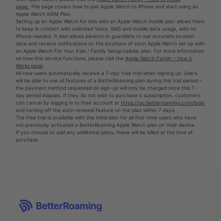
page.
This page covers how to pair Apple Watch to iPhone and start using an
Apple Watch eSIM Plan.
Setting up an Apple Watch for kids with an Apple Watch mobile plan allows them
to keep in contact with unlimited Voice, SMS and mobile data usage, with no
iPhone needed. It also allows parents or guardians to use accurate location
data and receive notifications on the locations of each Apple Watch set up with
an Apple Watch For Your Kids / Family Setup cellular plan. For more information
on how this service functions, please visit the
Apple Watch Family – How it
Works page
.
All new users automatically receive a 7-day free trial when signing up. Users
will be able to use all features of a BetterRoaming plan during this trial period –
the payment method requested on sign-up will only be charged once this 7-
day period elapses. If they do not wish to purchase a subscription, customers
can cancel by logging in to their account at
https://go.betterroaming.com/login
and turning off the auto-renewal feature on the plan within 7 days.
The free trial is available with the initial plan for all first-time users who have
not previously activated a BetterRoaming Apple Watch plan on their device.
If you choose to add any additional plans, these will be billed at the time of
purchase.