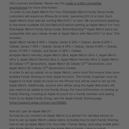
160 countries worldwide. Please see this
guide to eSIM-compatible
smartphones
for more information.
In order to use Apple Watch For Your Kids/Apple Watch Family Setup mode,
customers will require an iPhone 6s or later, operating iOS 14 or later. Each
Apple Watch must also be running WatchOS 7 or later. We recommend updating
to the latest available iOS and WatchOS before setting up Apple Watch For Your
Kids/Apple Watch Family Setup mode. BetterRoamingᵀᴹ Apple Watch plans are
compatible with any cellular model of Apple Watch with WatchOS 7 or later. This
includes:
Apple Watch Series 4 GPS + Cellular, Series 5 GPS + Cellular, Series 6 GPS +
Cellular, Series 7 GPS + Cellular, Series 8 GPS + Cellular, Series 9 GPS + Cellular,
Series 10 GPS + Cellular, and Series 11 GPS + Cellular,
all Apple Watch Hermès, Apple Watch Ultra, Apple Watch Ultra 2, Apple Watch
Ultra 3, Apple Watch Hermès Ultra 2, Apple Watch Hermès Ultra 3, Apple Watch
st
nd
SE Cellular (1
Generation), Apple Watch SE Cellular (2
Generation), and
rd
Apple Watch SE Cellular (3
Generation) models.
In order to set up cellular on an Apple Watch, users must first ensure they have
enabled Family Sharing on their Apple Account. The Family Organiser must be
logged in to their Apple Account on the iPhone that will be used to set up the
Apple Watch. Additionally, anyone who will be using the Apple Watch(es) will
also need to be added to the Family Group. For more information on setting up
Family Sharing, creating an Apple Account for a Family member and adding
them to an Apple Family Group, see the Apple Family Sharing page
https://support.apple.com/en-us/108380.
How do I pair an Apple Watch?
So how do you connect an Apple Watch to a phone? For detailed advice on
how to set up Apple Watch cellular plans, including how to start Family Sharing,
how to set up Apple Watch For Your Kids / Family Setup, and using mobile plans
with Apple Watch, please visit the
Apple Watch Family – How to Install