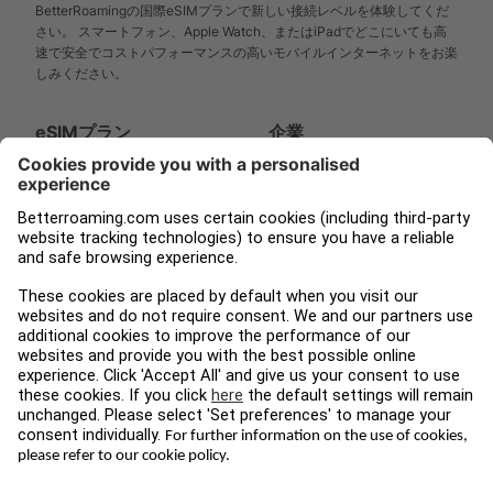
BetterRoamingの国際eSIMプランで新しい接続レベルを体験してくだ
さい。 スマートフォン、Apple Watch、またはiPadでどこにいても高
速で安全でコストパフォーマンスの高いモバイルインターネットをお楽
しみください。
eSIMプラン
企業
人気のある目的地
サポート
Apple Watch
当社の紹介
iPad
報道
Tampnet
ブログ
法的
ソーシャルメ
利用規約
Instagram
プライバシーポリシー
Facebook
インプリント
LinkedIn